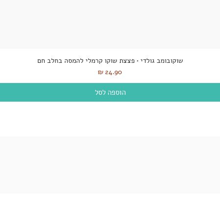
שוקובומב גולדי • פצצת שוקו קרמלי להמסה בחלב חם
מחיר
הוספה לסל