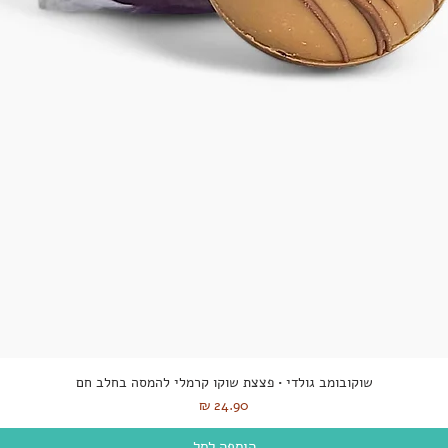
שוקובומב גולדי • פצצת שוקו קרמלי להמסה בחלב חם
מחיר
הוספה לסל