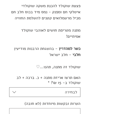
פצצת שוקולד להכנת משקה שוקולדי
איטלקי חם ומפנק - נמס מיד בכוס חלב חם
מכיל מרשמלואים קטנים להשלמת החוויה
מתנה מטריפת חושים לאוהבי שוקולד
אמיתיים!
כשר למהדרין
- בהשגחת הרבנות מודיעין
חלבי
- חלב ישראל
שוקולד זה מתנה, תהנו...♡
האם תרצו אריזת מתנה + כ. ברכה + לב
שוקולד ב- 15 ₪?
*
לבחירה
הערות ובקשות מיוחדות (לא חובה)