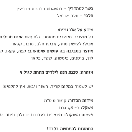
כשר למהדרין
- בהשגחת הרבנות מודיעין
חלבי
- חלב ישראל
מידע על אלרגניים:
כל מוצרינו מיוצרים מחומרי גלם אשר
אינם מכילים
מכיל:
לציטין סויה, אבקת חלב, סוכר, קקאו
מיוצר בסביבה בה עושים שימוש ב:
קפה, קקאו, קוק
לוז, בוטנים, פיסטוק, שקד, פקאן
אזהרה: סכנת חנק לילדים מתחת לגיל 5
יש לשמור במקום קריר, חשוך ויבש, אין להקפיא!
מידות הכדור:
קוטר 6 ס"מ
משקל:
כ- 48 גרם
פצצות השוקולד מיוצרים בעבודת יד ולכן תיתכן ס
התמונות להמחשה בלבד!