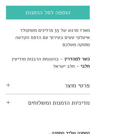
הוספה לסל הזמנות
מארז מרגש של 35 פרלינים משוקולד
איטלקי טעים בטירוף עם הדפס הקדשה
מתוקה משלכם
כשר למהדרין
- בהשגחת הרבנות מודיעין
חלבי
- חלב ישראל
פרטי מוצר
כל מארז מכיל 35 פרליני שוקולד איטלקי
מדיניות הזמנות ומשלוחים
מעולה עם הדפס מיוחד לפי בקשתכם של
כיתובים, תמונות וסמלי אהבה ארוזים
תנאי רכישה באתר
בקופסת מתנה.
לפני ביצוע ההזמנה אנא קראו את מדיניות
כל פרלין שלנו מורכב משתי שכבות שוקולד
הזמנות ומשלוחים שלנו
המתנה שליד המתנה...
איטלקי מעולה!! חום חלב בבסיס, מעליו