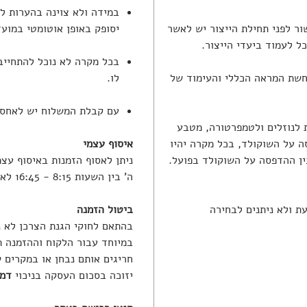
במידה ולא צוינה בהערות ל
ר לפני תחילת הייצור יש לאשר
יסופק באופן אוטומטי במוע
 לעמוד ביעדי הייצור.
בכל מקרה לא נוכל להתחייב
שת המראה הכללי והעימוד של
לו.
עם קבלת המשלוח יש לאחסנו
 לנוזלים ולטמפרטורה, מטבע
ה על השוקולד, בכל מקרה יהיו
איסוף עצמי
ן ההדפסה על השוקולד בפועל.
ה' בין השעות 8:15 - 16:45 לאחר קבלת הודעה בווטסאפ שההזמנה מוכנה.
ת ולא ניתנים לבחירה
ביטול הזמנה
בהתאם לחוקי הגנת הצרכן לא נ
במיוחד עבור הלקוח וההזמנה 
חריגים אותם נבחן או במקרים 
יזוכה בסכום העסקה בניכוי
דמי ב