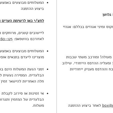
המשלוחים מבוצעים באמצעות
ביצוע ההזמנה
 גלוטן
לחצ/י כאן לרשימת הערים ו
וס ומיני אגוזים בכללם: אגוזי
ליישובים קטנים, מרוחקים א
לאזורכם בווטסאפ:
60-125
המשלוחים מבוצעים באמצעו
 מעולה! ומורכב משתי שכבות
מוצרינו ליעדם בתנאים אופט
ומעליה ההדפס הייחודי. שילוב
ח וההדפס מעניק ייחודיות
זמני הגעת המשלוח הינם ב
הבלעדית. המסירה נעשית ל
חלה האחריות להישאר זמין 
אי זמינות או סירוב לקבלת
הבלעדית של המזמין ותגרור
box@p
לאחר ביצוע ההזמנה
משלוח.