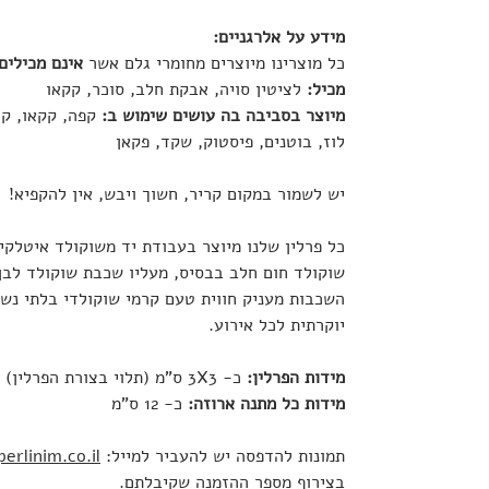
מידע על אלרגניים:
כל מוצרינו מיוצרים מחומרי גלם אשר
אינם מכילים
מכיל:
לציטין סויה, אבקת חלב, סוכר, קקאו
מיוצר בסביבה בה עושים שימוש ב:
קפה, קקאו, קוק
לוז, בוטנים, פיסטוק, שקד, פקאן
יש לשמור במקום קריר, חשוך ויבש, אין להקפיא!
כל פרלין שלנו מיוצר בעבודת יד משוקולד איטלקי
שוקולד חום חלב בבסיס, מעליו שכבת שוקולד לבן 
השכבות מעניק חווית טעם קרמי שוקולדי בלתי נשכ
יוקרתית לכל אירוע.
מידות הפרלין:
כ- 3X3 ס"מ (תלוי בצורת הפרלין)
מידות כל מתנה ארוזה:
כ- 12 ס"מ
תמונות להדפסה יש להעביר למייל:
erlinim.co.il
בצירוף מספר ההזמנה שקיבלתם.