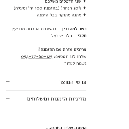
✦ שני הדפסים משלכם
✦ 20% הנחה! (בהזמנת 100 יח' ומעלה)
✦ מתנה מתוקה בכל הזמנה
כשר למהדרין
- בהשגחת הרבנות מודיעין
חלבי
- חלב ישראל
צריכים עזרה עם ההזמנה?
שלחו לנו ווטסאפ:
054-77-60-125
נשמח לעזור
פרטי המוצר
בכל חבילה 50 זוגות פרליני שוקולד ארוזים
מדיניות הזמנות ומשלוחים
בצלופן וסרט סאטן עם הדפס אכיל של
כיתוב או תמונה לבחירתכם.
זמן אספקה:
עד
14
ימי עסקים
אנו ממליצים לבצע את ההזמנה כמה שיותר
כשר למהדרין
- בהשגחת הרבנות מודיעין
זמן מראש, כל הזמנה עוברת הדמיה ותהליך
המתנה שליד המתנה...
חלבי
- חלב ישראל