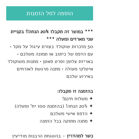
הוספה לסל הזמנות
*** במוצר זה תקבלו 20% הנחה!! בקניית
שני מארזים ומעלה ***
50 מזכרות שוקולד בצורת עיגול על מקל •
עם הדפס של כיתוב או תמונה משלכם •
באריזת צלופן וסרט סאטן • מתנות משוקולד
איטלקי מעולה • מתנה מרגשת לאורחים
באירוע שלכם
בהזמנה זו תקבלו:
✦ משלוח חינם!
✦ 20% הנחה! (בהזמנת 100 יח' ומעלה)
✦ הדפס אישי משלכם
✦ מתנה מתוקה בכל הזמנה
כשר למהדרין
- בהשגחת הרבנות מודיעין