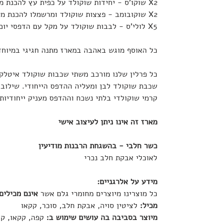
X2 שוקו'ס - יחידות שוקולד על כפית עץ להכנת משקה שוקולד מפנק וטעים בטירוף
X2 שוקובומב - פצצות שוקולד ומרשמלו להכנת משקה שוקולד מפנק וטעים בטירוף
X5 לולי'ס - לבבות שוקולד על מקל עם הדפסי יום הולדת
כל האוסף מוגש באהבה במארז מתנה חגיגי במיוחד
כל פרלין שלנו מורכב משתי שכבות שוקולד איטלקי
שכבת שוקולד לבן ומעליה ההדפס הייחודי. שילוב 
קרמי שוקולדי בלתי נשכח וההדפס מעניק ייחודיות 
מארז זה אינו ניתן לעיצוב אישי
כשר חלבי - בהשגחת הרבנות מודיעין
לאוכלי אבקת חלב נכרי
מידע על אלרגניים:
כל מוצרינו מיוצרים מחומרי גלם אשר
אינם מכילים
מכיל:
לציטין סויה, אבקת חלב, סוכר, קקאו
מיוצר בסביבה בה עושים שימוש ב:
קפה, קקאו, קוק