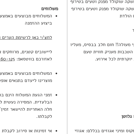
משלוחים
המשלוחים מבוצעים באמצעות
ביצוע ההזמנה
לחצ/י כאן לרשימת הערים ו
 מעולה!! חום חלב בבסיס, מעליו
השכבות מעניק חווית טעם
ליישובים קטנים, מרוחקים א
יוקרתית לכל אירוע.
לאזורכם בווטסאפ:
60-125
המשלוחים מבוצעים באמצעו
מוצרינו ליעדם בתנאים אופט
זמני הגעת המשלוח הינם ב
הבלעדית. המסירה נעשית ל
חלה האחריות להישאר זמין/
 גלוטן
לקבלתו.
וס ומיני אגוזים בכללם: אגוזי
אי זמינות או סירוב לקבלת