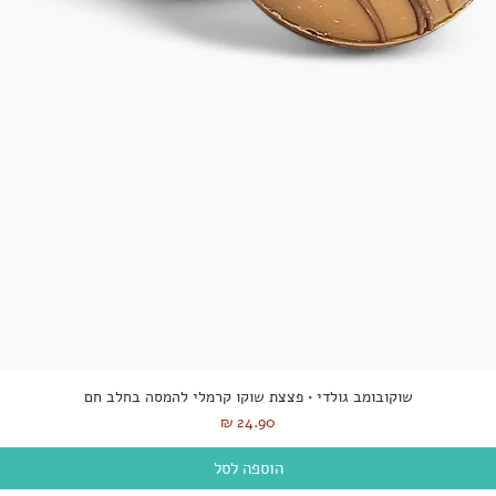
שוקובומב גולדי • פצצת שוקו קרמלי להמסה בחלב חם
מחיר
הוספה לסל