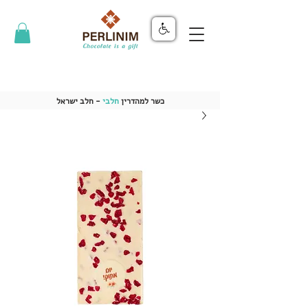
כשר למהדרין
חלבי
- חלב ישראל